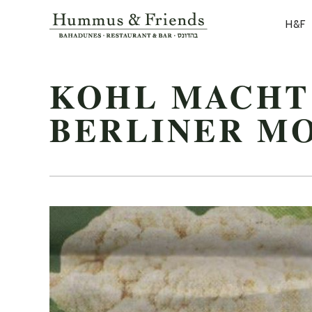
PR
H&F
NA
KOHL MACHT 
BERLINER M