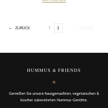
ZURÜCK
1
2
WEITER
SEITEN
SEITEN
POSTS
NAVIGATION
HUMMUS & FRIENDS
✻
Genießen Sie unsere hausgemachten, vegetarischen &
koscher zubereiteten Hummus-Gerichte.